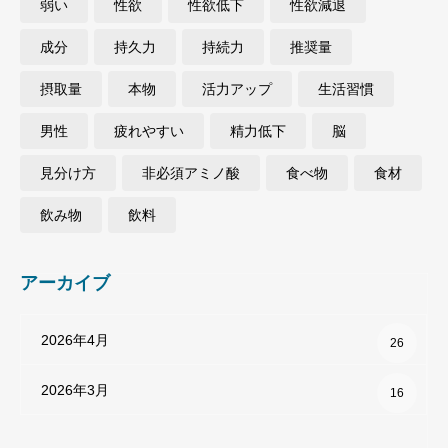
弱い
性欲
性欲低下
性欲減退
成分
持久力
持続力
推奨量
摂取量
本物
活力アップ
生活習慣
男性
疲れやすい
精力低下
脳
見分け方
非必須アミノ酸
食べ物
食材
飲み物
飲料
アーカイブ
2026年4月
26
2026年3月
16