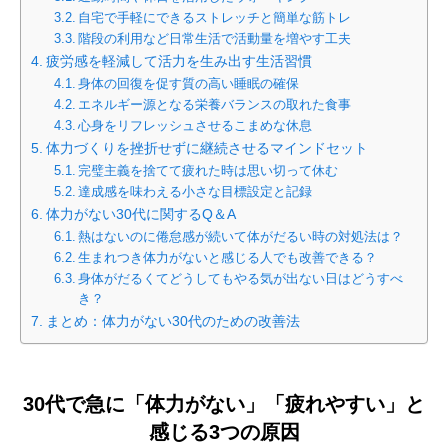
自宅で手軽にできるストレッチと簡単な筋トレ
階段の利用など日常生活で活動量を増やす工夫
疲労感を軽減して活力を生み出す生活習慣
身体の回復を促す質の高い睡眠の確保
エネルギー源となる栄養バランスの取れた食事
心身をリフレッシュさせるこまめな休息
体力づくりを挫折せずに継続させるマインドセット
完璧主義を捨てて疲れた時は思い切って休む
達成感を味わえる小さな目標設定と記録
体力がない30代に関するQ＆A
熱はないのに倦怠感が続いて体がだるい時の対処法は？
生まれつき体力がないと感じる人でも改善できる？
身体がだるくてどうしてもやる気が出ない日はどうすべ
き？
まとめ：体力がない30代のための改善法
30代で急に「体力がない」「疲れやすい」と
感じる3つの原因