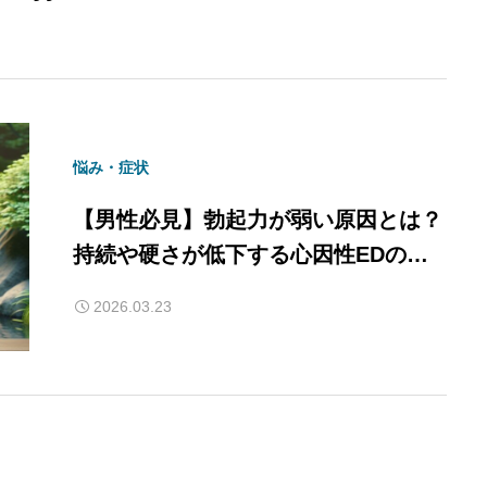
悩み・症状
【男性必見】勃起力が弱い原因とは？
持続や硬さが低下する心因性EDの改
善方法
2026.03.23