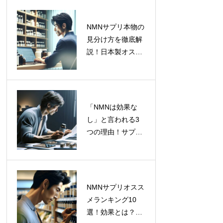
NMNサプリ本物の
NMNサプリ本
見分け方を徹底解
物の見分け方を
説！日本製オスス
徹底解説！日本
メランキングと効
製オススメラン
果的な選び方
キングと効果的
な選び方
「NMNは効果な
「NMNは効果
し」と言われる3
なし」と言われ
つの理由！サプリ
る3つの理由！
の期待と現実を徹
サプリの期待と
底解説
現実を徹底解説
NMNサプリオスス
NMNサプリオ
メランキング10
ススメランキン
選！効果とは？人
グ10選！効果