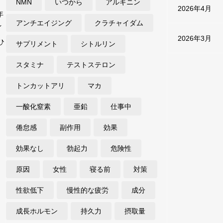
NMN
いつから
アルギニン
2026年4月
年
アンチエイジング
クラチャイダム
イ
2026年3月
ひ
サプリメント
シトルリン
スタミナ
テストステロン
トンカットアリ
マカ
一酸化窒素
亜鉛
仕事中
倦怠感
副作用
効果
効果なし
勃起力
危険性
原因
女性
寝る前
対策
性欲低下
慢性的な疲労
成分
成長ホルモン
持久力
摂取量