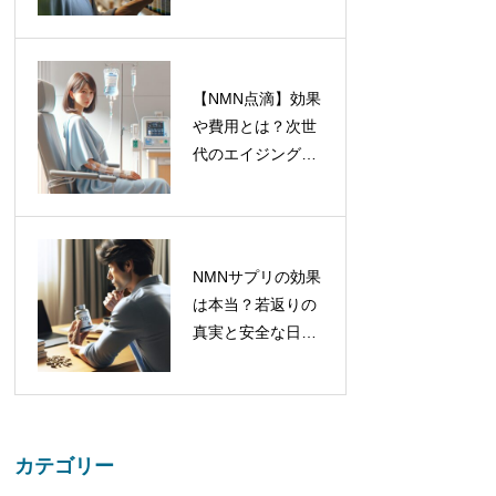
気の日本製サプリ
とは？人気の日
の選び方も紹介
本製サプリの選
び方も紹介
【NMN点滴】効果
【NMN点滴】
や費用とは？次世
効果や費用と
代のエイジングケ
は？次世代のエ
アと危険性を解説
イジングケアと
危険性を解説
NMNサプリの効果
NMNサプリの
は本当？若返りの
効果は本当？若
真実と安全な日本
返りの真実と安
製の選び方を徹底
全な日本製の選
解説！
び方を徹底解
説！
カテゴリー