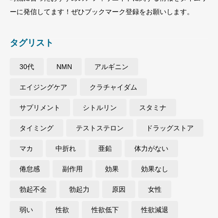
ーに発信してます！ぜひブックマーク登録をお願いします。
タグリスト
30代
NMN
アルギニン
エイジングケア
クラチャイダム
サプリメント
シトルリン
スタミナ
タイミング
テストステロン
ドラッグストア
マカ
中折れ
亜鉛
体力がない
倦怠感
副作用
効果
効果なし
勃起不全
勃起力
原因
女性
弱い
性欲
性欲低下
性欲減退